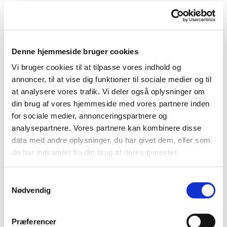
Et hjertestop eller en anden ulykke ser ikke på
antal eller alder, før den rammer.
Vi kan alle være med til at gøre kirke og kirkegård
Denne hjemmeside bruger cookies
til et trygt sted at færdes. Kan du førstehjælp, er
du godt klædt, hvis nogen får brug for hjælp,
Vi bruger cookies til at tilpasse vores indhold og
mens de besøger folkekirken i Roskilde. Så prik
annoncer, til at vise dig funktioner til sociale medier og til
din kollega på skulderen og kom med på en
at analysere vores trafik. Vi deler også oplysninger om
spændende kursusdag med andre fra provstiet.
din brug af vores hjemmeside med vores partnere inden
for sociale medier, annonceringspartnere og
I Roskilde Domprovsti faciliterer vi i foråret 2023
analysepartnere. Vores partnere kan kombinere disse
to førstehjælpskurser.
Vi vil gerne opfordre alle til
data med andre oplysninger, du har givet dem, eller som
at deltage i at gøre en positiv forskel for både
de har indsamlet fra din brug af deres tjenester.
arbejdsmiljøet og det miljø, vi tilbyder alle
besøgende i kirker og på kirkegårde. Kurserne har
S
plads til 16. deltagere pr. gang og tilmeldes først til
Nødvendig
a
mølle. Flere datoer vil blive udbudt senere på året.
m
t
Præferencer