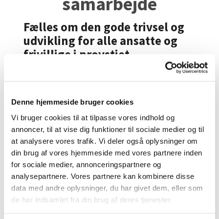
samarbejde
Fælles om den gode trivsel og
udvikling for alle ansatte og
frivillige i provstiet
Det skal være godt at gå på arbejde. Det
fysiske og psykiske arbejdsmiljø i
Folkekirken er i stigende grad kommet på
Denne hjemmeside bruger cookies
dagsordenen i alle niveauer - fra stift til
Vi bruger cookies til at tilpasse vores indhold og
menighedsråd. I Roskilde Domprovsti
annoncer, til at vise dig funktioner til sociale medier og til
bakker vi op om det forsatte arbejde. Et
godt arbejdsmiljø er en forudsætning for
at analysere vores trafik. Vi deler også oplysninger om
arbejdsglæde, for at vi kan udføre vores
din brug af vores hjemmeside med vores partnere inden
opgave som kirke, og for at vi kan tilbyde en
for sociale medier, annonceringspartnere og
anstændig og attraktiv arbejdsplads for nye
analysepartnere. Vores partnere kan kombinere disse
præster, ansatte og frivillige.
data med andre oplysninger, du har givet dem, eller som
de har indsamlet fra din brug af deres tjenester.
Det gode arbejdsmiljø -
hvordan?