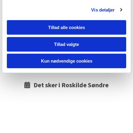
g
Vis detaljer
Tekst ved Mogens Ohm Jensen
Foto af professor Hein Heinsens
Tillad alle cookies
udsmykning på altervæggen: Hans Jørgen
Bendixen
Jakobskirken,
Astersvej 11, 4000 Roskilde
Tillad valgte
Læs mere på www.jakobskirken.dk
Kun nødvendige cookies
Det sker i Roskilde Søndre
