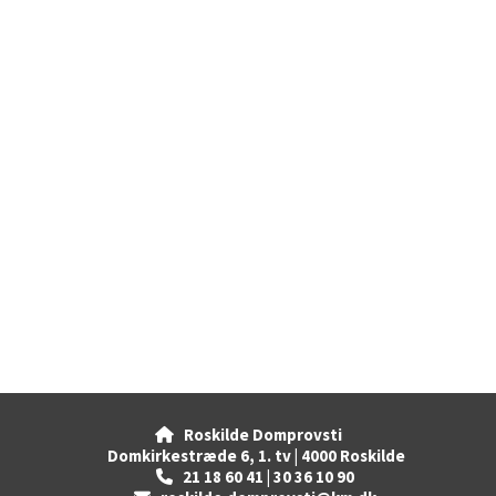
Roskilde Domprovsti

Domkirkestræde 6, 1. tv | 4000 Roskilde
21 18 60 41 | 30 36 10 90
