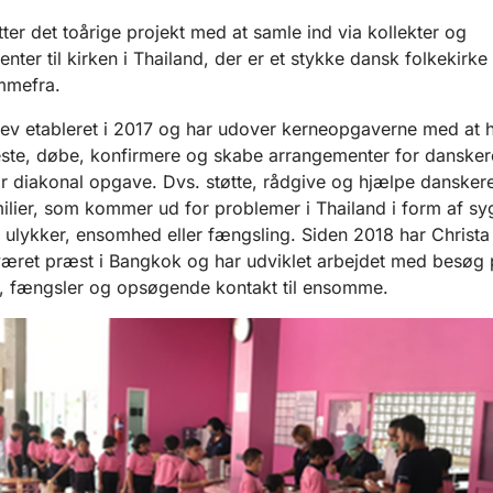
tter det toårige projekt med at samle ind via kollekter og
nter til kirken i Thailand, der er et stykke dansk folkekirk
mmefra.
ev etableret i 2017 og har udover kerneopgaverne med at 
ste, døbe, konfirmere og skabe arrangementer for dansker
or diakonal opgave. Dvs. støtte, rådgive og hjælpe dansker
ilier, som kommer ud for problemer i Thailand i form af s
 ulykker, ensomhed eller fængsling. Siden 2018 har Christa
æret præst i Bangkok og har udviklet arbejdet med besøg 
, fængsler og opsøgende kontakt til ensomme.