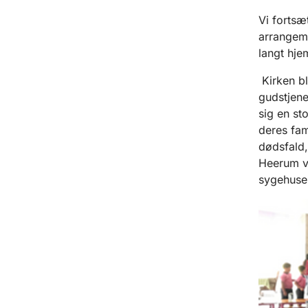
Vi fortsæ
arrangeme
langt hje
Kirken bl
gudstjene
sig en st
deres fam
dødsfald,
Heerum v
sygehuse