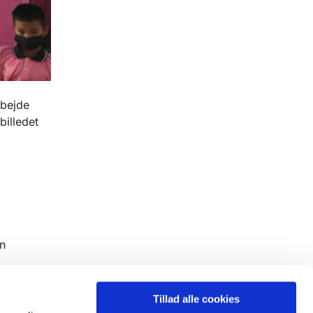
rbejde
illedet
n
Tillad alle cookies