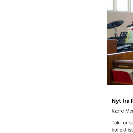
Nyt fra
Kære Men
Tak for st
kollektlis