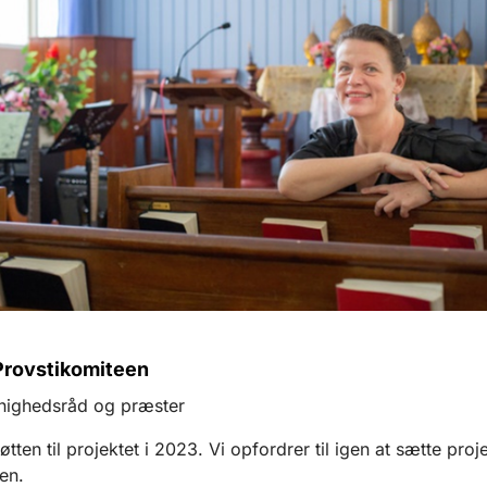
 Provstikomiteen
ighedsråd og præster
øtten til projektet i 2023. Vi opfordrer til igen at sætte proj
ten.