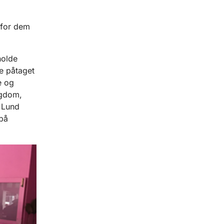
e for dem
holde
e påtaget
e og
ygdom,
 Lund
på