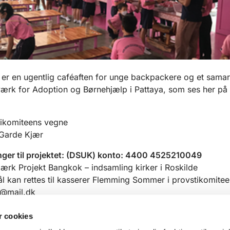
er en ugentlig caféaften for unge backpackere og et sama
rk for Adoption og Børnehjælp i Pattaya, som ses her på b
tikomiteens vegne
 Garde Kjær
nger til projektet: (DSUK) konto: 4400 4525210049
mærk Projekt Bangkok – indsamling kirker i Roskilde
 kan rettes til kasserer Flemming Sommer i provstikomitee
@mail.dk
 cookies