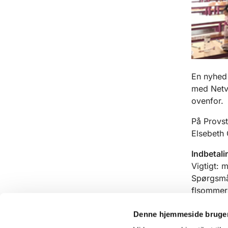
En nyhed 
med Netvæ
ovenfor.
På Provs
Elsebeth
Indbetali
Vigtigt: 
Spørgsmål
flsommer
Denne hjemmeside bruger