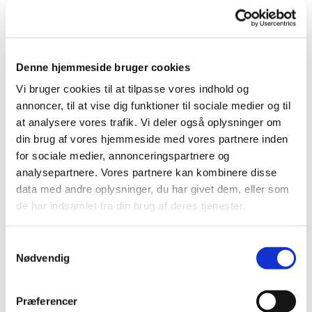
først i foråret 2019 - desværre, for nu kan vi snart
ikke vente længere med at få lov til at bruge vores
smukke kirke!
Denne hjemmeside bruger cookies
Tanker om Trekroner Kirke Trekroner Kirke skal
være et sted hvor mennesker kan samles til højtid
Vi bruger cookies til at tilpasse vores indhold og
og et sted, der giver mulighed for ro, eftertanke og
annoncer, til at vise dig funktioner til sociale medier og til
fordybelse. Det er kvaliteter i vores liv, som i
at analysere vores trafik. Vi deler også oplysninger om
almindelighed har trange kår, men som i
din brug af vores hjemmeside med vores partnere inden
særdeleshed skal tænkes med i en by, hvor det
for sociale medier, annonceringspartnere og
meste er under opbygning – familieliv, naboskaber,
analysepartnere. Vores partnere kan kombinere disse
skoleforløb, karriereforløb osv. Kirken er med til at
data med andre oplysninger, du har givet dem, eller som
skabe det store fællesskab. De små fællesskaber
de har indsamlet fra din brug af deres tjenester.
har vi. De er centreret omkring vores børn, vores
arbejde, vores fritidsinteresser osv. I kirken har en
S
bydel mulighed for at danne det store fællesskab,
Nødvendig
a
der går på tværs af egen livssituation, interesser
m
og begrænsninger.
t
Præferencer
y